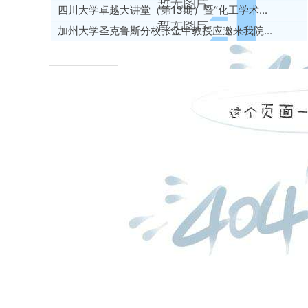
四川大学卓越大讲堂（第13期）暨“化工学术...
加州大学圣克鲁斯分校张金中教授应邀来我院...
江安综合楼c408
化工学院312会议室