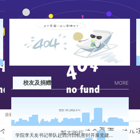
orkun s soyer 教授
校友及捐赠
MORE
康毅进老师
学院李天友书记带队赴四川日机密封开展党建...