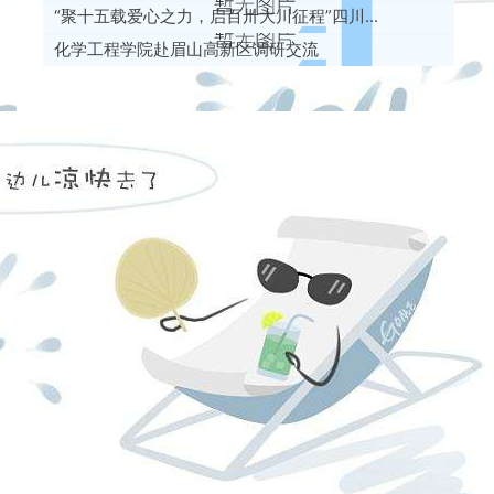
“聚十五载爱心之力，启百卅大川征程”四川...
化学工程学院赴眉山高新区调研交流
望江化工楼313室
江安校区水上报告厅