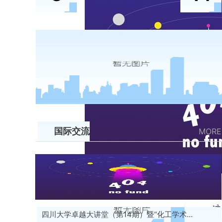
符传艺教授
国际交流
MORE
chung lim law教授
四川大学卓越大讲堂（第14期）暨“化工学术...