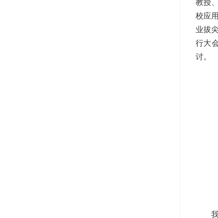
教授
校应
业拔
行大
讨。