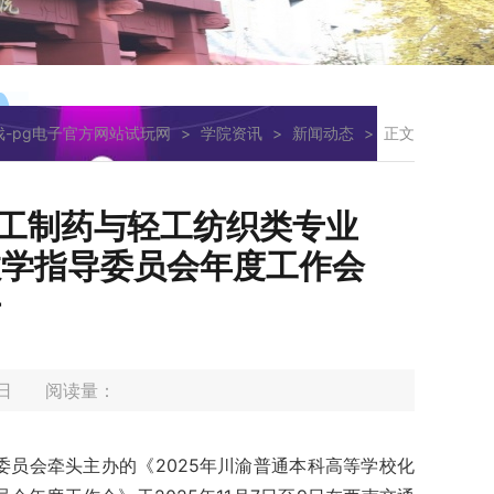
戏-pg电子官方网站试玩网
>
学院资讯
>
新闻动态
>
正文
化工制药与轻工纺织类专业
教学指导委员会年度工作会
开
11日 阅读量：
员会牵头主办的《2025年川渝普通本科高等学校化