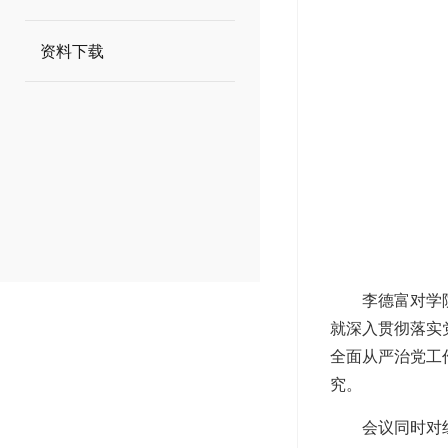
资料下载
李德富对学
就深入贯彻落实
全面从严治党工
究。
会议同时对