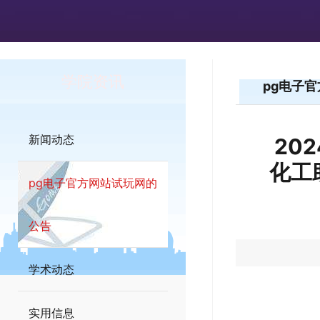
学院资讯
pg电子
新闻动态
20
化工
pg电子官方网站试玩网的
公告
学术动态
实用信息