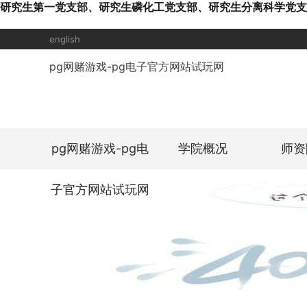
研究生第一党支部、研究生磷化工党支部、研究生分离科学党支
english
pg网赌游戏-pg电子官方网站试玩网
pg网赌游戏-pg电
学院概况
师资
子官方网站试玩网