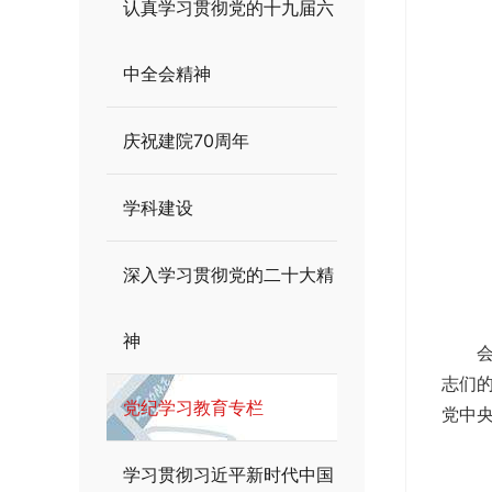
认真学习贯彻党的十九届六
中全会精神
庆祝建院70周年
学科建设
深入学习贯彻党的二十大精
神
志们
党纪学习教育专栏
党中
学习贯彻习近平新时代中国