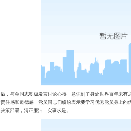
会后，与会同志积极发言讨论心得，意识到了身处世界百年未有
的责任感和道德感，党员同志们纷纷表示要学习优秀党员身上的
央决策部署，清正廉洁，实事求是。