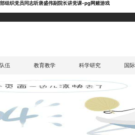
部组织党员同志听唐盛伟副院长讲党课-pg网赌游戏
队伍
教育教学
科学研究
国际