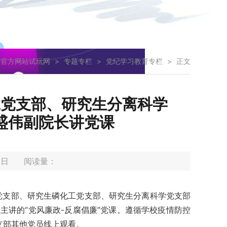
子官方网站试玩网
>
专题专栏
>
党纪学习教育专栏
>
正文
工党支部、研究生分离科学
盛伟副院长讲党课
05日 阅读量：
党支部、研究生磷化工党支部、研究生分离科学党支部
长主讲的“党风廉政-反腐倡廉”党课。遵循学校疫情防控
支部其他党员线上观看。