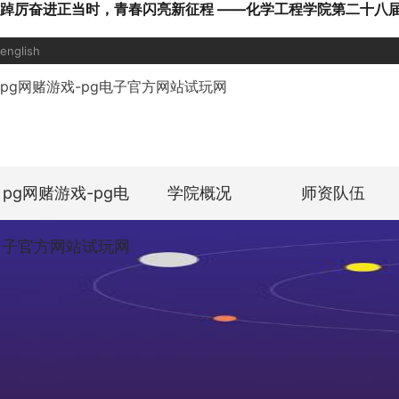
踔厉奋进正当时，青春闪亮新征程 ——化学工程学院第二十八届
english
pg网赌游戏-pg电子官方网站试玩网
pg网赌游戏-pg电
学院概况
师资队伍
子官方网站试玩网