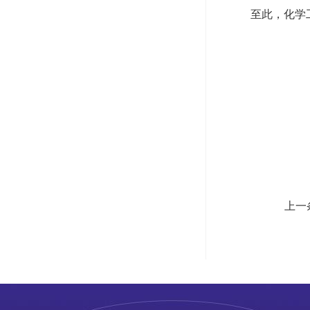
至此，化学
上一