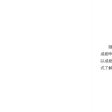
成都
以成
式了