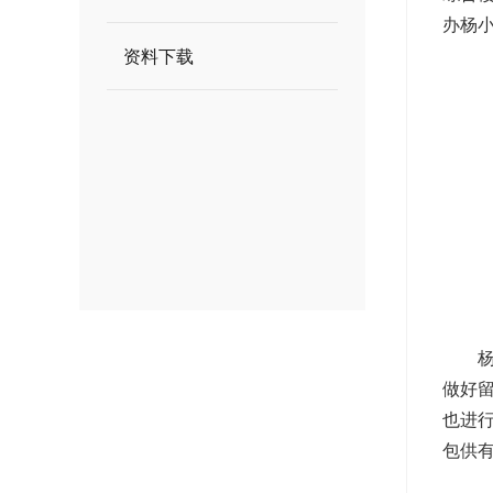
办杨
资料下载
做好
也进
包供