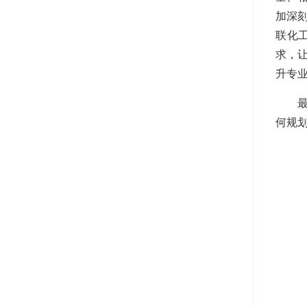
加深
联化
求，
升专
何规