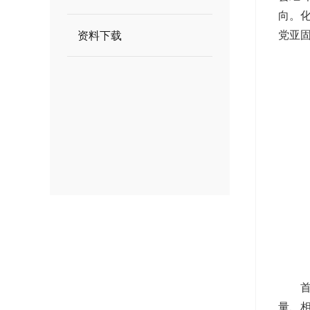
向。
党亚
资料下载
量、